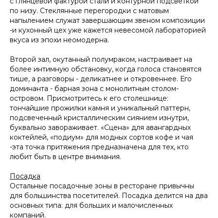
с глянцевой фактурой стали и контурной подсветкой
по низу. Стеклянные перегородки с матовым
напылением служат завершающим звеном композиции
-и кухонный цех уже кажется невесомой лабораторией
вкуса из эпохи неомодерна.
Второй зал, окутанный полумраком, настраивает на
более интимную обстановку, когда голоса становятся
тише, а разговоры - деликатнее и откровеннее. Его
доминанта - барная зона с монолитным столом-
островом. Присмотритесь к его столешнице:
тончайшие прожилки камня и уникальный паттерн,
подсвеченный кристаллическим сиянием изнутри,
буквально завораживает. «Сцена» для авангардных
коктейлей, «подиум» для модных сортов кофе и чая
-эта точка притяжения предназначена для тех, кто
любит быть в центре внимания.
Посадка
Остальные посадочные зоны в ресторане привычны
для большинства посетителей. Посадка делится на два
основных типа: для больших и малочисленных
компаний.