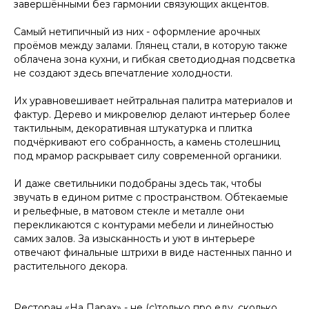
завершёнными без гармонии связующих акцентов.
Самый нетипичный из них - оформление арочных
проёмов между залами. Глянец стали, в которую также
облачена зона кухни, и гибкая светодиодная подсветка
не создают здесь впечатление холодности.
Их уравновешивает нейтральная палитра материалов и
фактур. Дерево и микровелюр делают интерьер более
тактильным, декоративная штукатурка и плитка
подчёркивают его собранность, а камень столешниц
под мрамор раскрывает силу современной органики.
И даже светильники подобраны здесь так, чтобы
звучать в едином ритме с пространством. Обтекаемые
и рельефные, в матовом стекле и металле они
перекликаются с контурами мебели и линейностью
самих залов. За изысканность и уют в интерьере
отвечают финальные штрихи в виде настенных панно и
растительного декора.
Ресторан «На Парах» - не (с)только про еду, сколько