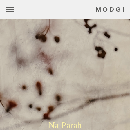
M O D G I
Na Parah